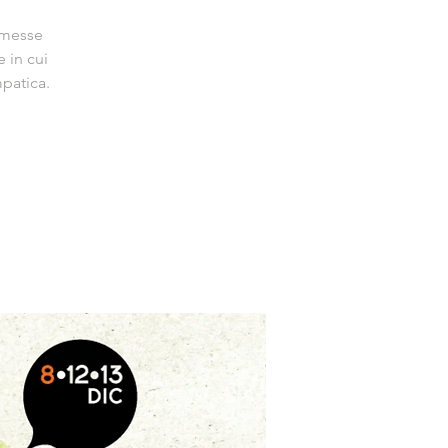
ermesse
 in cui
mpatica.