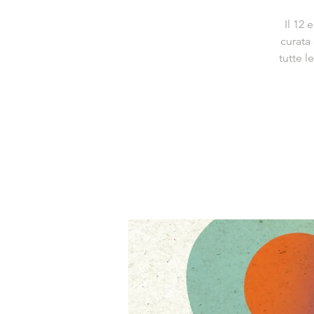
Il 12 
curata
tutte l