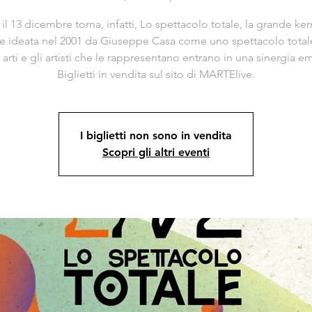
e il 13 dicembre torna, infatti, Lo spettacolo totale, la grande k
 e ideata nel 2001 da Giuseppe Casa come uno spettacolo totale
e arti e gli artisti che le rappresentano entrano in una sinergia e
Biglietti in vendita sul sito di MARTElive.
I biglietti non sono in vendita
Scopri gli altri eventi