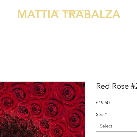
MATTIA TRABALZA
DIGITAL ARTIST
Red Rose #2
Price
€19.50
Size
*
Select