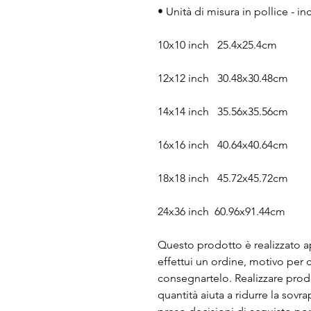
• Unità di misura in pollice - in
10x10 inch   25.4x25.4cm
12x12 inch   30.48x30.48cm
14x14 inch   35.56x35.56cm
16x16 inch   40.64x40.64cm
18x18 inch   45.72x45.72cm
24x36 inch  60.96x91.44cm
Questo prodotto è realizzato 
effettui un ordine, motivo per 
consegnartelo. Realizzare prodot
quantità aiuta a ridurre la sovr